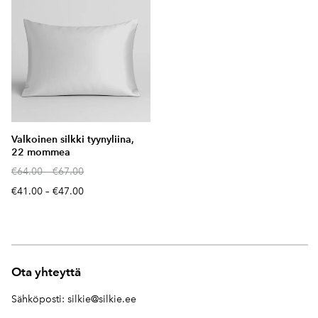
Valkoinen silkki tyynyliina,
22 mommea
€64.00
–
€67.00
€41.00
–
€47.00
Ota yhteyttä
Sähköposti:
silkie@silkie.ee