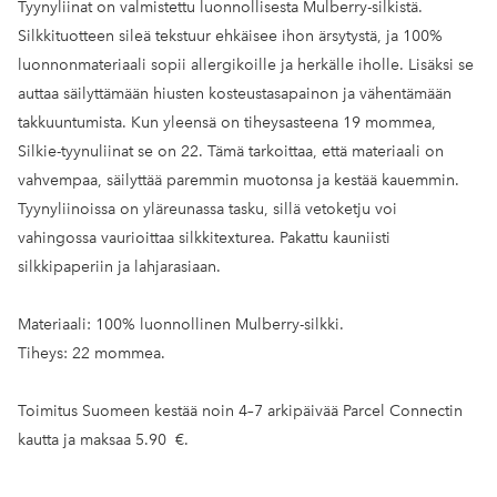
Tyynyliinat on valmistettu luonnollisesta Mulberry-silkistä.
Silkkituotteen sileä tekstuur ehkäisee ihon ärsytystä, ja 100%
luonnonmateriaali sopii allergikoille ja herkälle iholle. Lisäksi se
auttaa säilyttämään hiusten kosteustasapainon ja vähentämään
takkuuntumista. Kun yleensä on tiheysasteena 19 mommea,
Silkie-tyynuliinat se on 22. Tämä tarkoittaa, että materiaali on
vahvempaa, säilyttää paremmin muotonsa ja kestää kauemmin.
Tyynyliinoissa on yläreunassa tasku, sillä vetoketju voi
vahingossa vaurioittaa silkkitexturea. Pakattu kauniisti
silkkipaperiin ja lahjarasiaan.
Materiaali: 100% luonnollinen Mulberry-silkki.
Tiheys: 22 mommea.
Toimitus Suomeen kestää noin 4–7 arkipäivää Parcel Connectin
kautta ja maksaa 5.90 €.