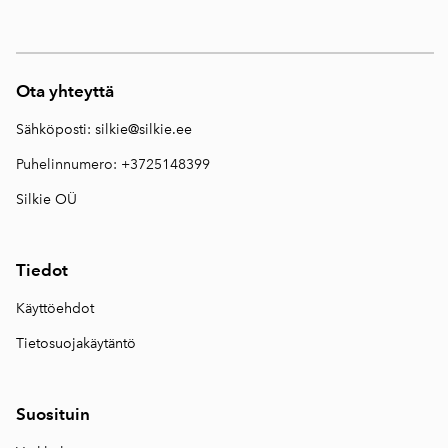
Ota yhteyttä
Sähköposti:
silkie@silkie.ee
Puhelinnumero: +3725148399
Silkie OÜ
Tiedot
Käyttöehdot
Tietosuojakäytäntö
Suosituin