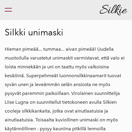
on lisätty ostoskoriin.
Katso ostoskoria
Silkki unimaski
Hieman pimeää... tummaa... aivan pimeää! Uudella
muotoilulla varustetut unimaskit varmistavat, että valo ei
loista minnekään ja uni on taattu myös valkoisina
kesäöinä. Superpehmeät luonnonsilkkinaamarit tuovat
syvän unen ja leveämmän selän ansiosta ne myös
pysyvät paremmin paikoillaan. Virolainen suunnittelija
Liise Lugna on suunnitellut tietokoneen avulla Silkien
cooleja silkkikankaita, jotka ovat ainutlaatuisia ja
ainutlaatuisia. Toisaalta kuviollinen unimaski on myös
käytännöllinen - pysyy kauniina pitkillä lennoilla