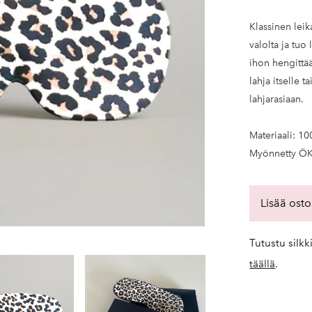
Klassinen lei
valolta ja tuo
ihon hengittää
lahja itselle 
lahjarasiaan.
Materiaali: 10
Myönnetty ÖKO
Lisää osto
Tutustu silk
täällä
.