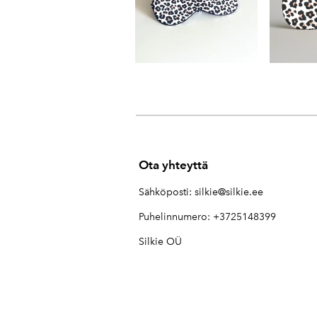
Ota yhteyttä
Sähköposti:
silkie@silkie.ee
Puhelinnumero: +3725148399
Silkie OÜ