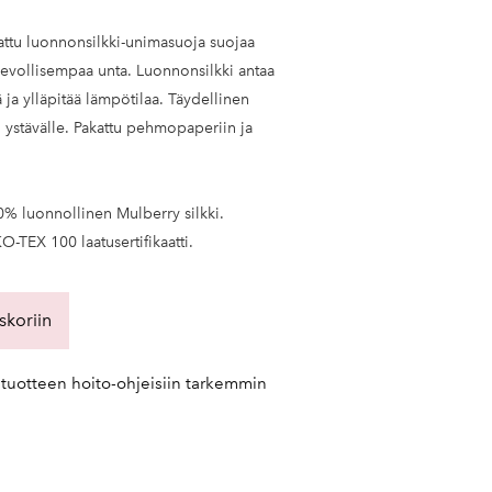
kattu luonnonsilkki-unimasuoja suojaa
 levollisempaa unta. Luonnonsilkki antaa
 ja ylläpitää lämpötilaa. Täydellinen
tai ystävälle. Pakattu pehmopaperiin ja
0% luonnollinen Mulberry silkki.
-TEX 100 laatusertifikaatti.
skoriin
kituotteen hoito-ohjeisiin tarkemmin