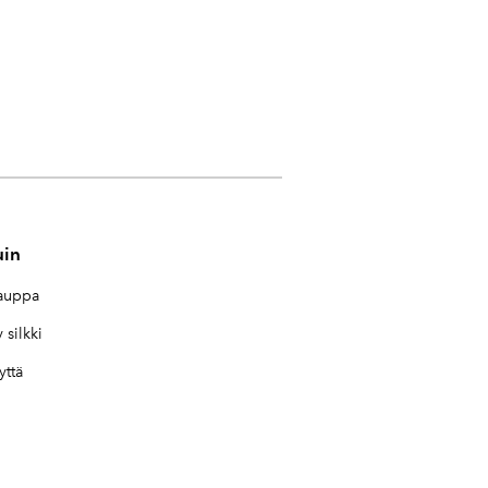
uin
auppa
 silkki
yttä