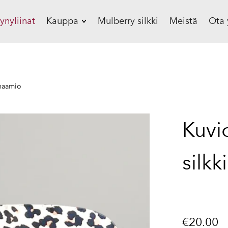
yynyliinat
Kauppa
Mulberry silkki
Meistä
Ota 
Silkki tyynyliina, 19
mommea
Silkki tyynyliina, 22
inaamio
mommea
Silkki lakana
Kuvi
Silkki vauvanpeitto
Silkkinen unimyssy
silk
Silkki unimaski
Silkki scrunchie
Lahjasetti
€20.00
Lahjakortti