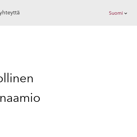
yhteyttä
Suomi
on lisätty ostoskoriin.
Katso ostoskoria
Suomi
Eesti
ollinen
kinaamio