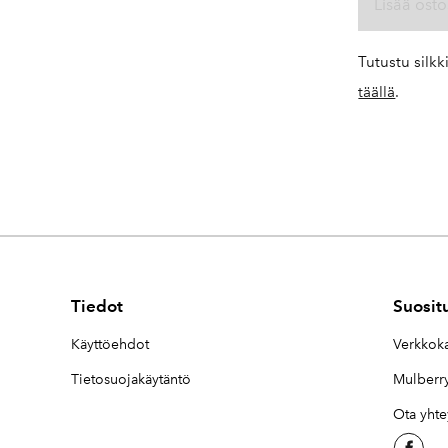
Lisää osto
Tutustu silk
täällä
.
Tiedot
Suosit
Käyttöehdot
Verkkok
Tietosuojakäytäntö
Mulberry
Ota yhte