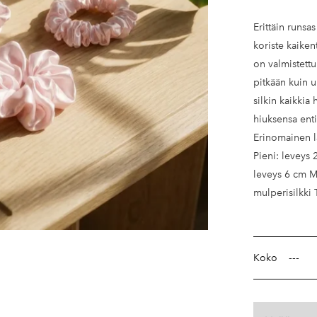
Erittäin runsa
koriste kaiken
on valmistettu
pitkään kuin u
silkin kaikkia
hiuksensa enti
Erinomainen la
Pieni: leveys
leveys 6 cm M
mulperisilkk
Koko