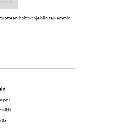
skoriin
kituotteen hoito-ohjeisiin tarkemmin
uin
auppa
 silkki
yttä