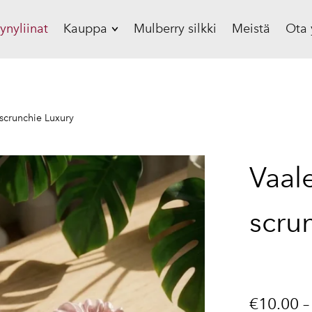
yynyliinat
Kauppa
Mulberry silkki
Meistä
Ota 
Silkki tyynyliina, 19
mommea
Silkki tyynyliina, 22
scrunchie Luxury
mommea
Silkki lakana
Vaal
Silkki vauvanpeitto
Silkkinen unimyssy
scru
Silkki unimaski
Silkki scrunchie
Lahjasetti
€10.00
Lahjakortti