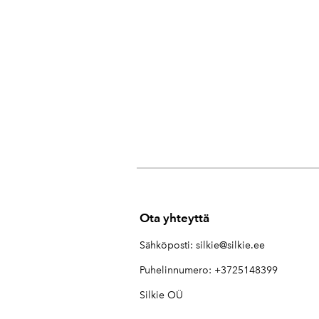
Ota yhteyttä
Sähköposti:
silkie@silkie.ee
Puhelinnumero: +3725148399
Silkie OÜ