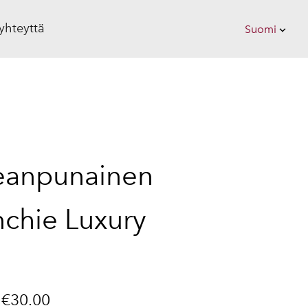
yhteyttä
Suomi
on lisätty ostoskoriin.
Katso ostoskoria
Suomi
Eesti
eanpunainen
nchie Luxury
–
€30.00