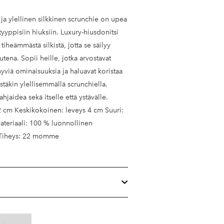
s ja ylellinen silkkinen scrunchie on upea
tyyppisiin hiuksiin. Luxury-hiusdonitsi
 tiheämmästä silkistä, jotta se säilyy
utena. Sopii heille, jotka arvostavat
 hyviä ominaisuuksia ja haluavat koristaa
stäkin ylellisemmällä scrunchiella.
hjaidea sekä itselle että ystävälle.
 2 cm Keskikokoinen: leveys 4 cm Suuri:
ateriaali: 100 % luonnollinen
i Tiheys: 22 momme