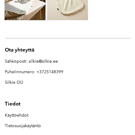
Ota yhteyttä
Sähköposti:
silkie@silkie.ee
Puhelinnumero: +3725148399
Silkie OÜ
Tiedot
Käyttöehdot
Tietosuojakäytäntö