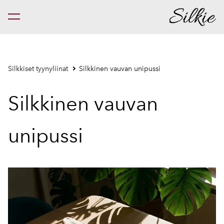
on lisätty ostoskoriin.
Katso ostoskoria
Silkkiset tyynyliinat
Silkkinen vauvan unipussi
Silkkinen vauvan
unipussi