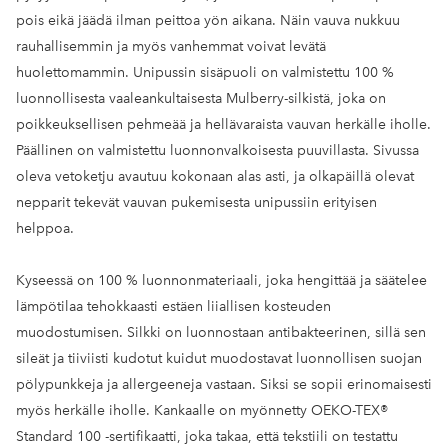
pois eikä jäädä ilman peittoa yön aikana. Näin vauva nukkuu
rauhallisemmin ja myös vanhemmat voivat levätä
huolettomammin. Unipussin sisäpuoli on valmistettu 100 %
luonnollisesta vaaleankultaisesta Mulberry-silkistä, joka on
poikkeuksellisen pehmeää ja hellävaraista vauvan herkälle iholle.
Päällinen on valmistettu luonnonvalkoisesta puuvillasta. Sivussa
oleva vetoketju avautuu kokonaan alas asti, ja olkapäillä olevat
nepparit tekevät vauvan pukemisesta unipussiin erityisen
helppoa.
Kyseessä on 100 % luonnonmateriaali, joka hengittää ja säätelee
lämpötilaa tehokkaasti estäen liiallisen kosteuden
muodostumisen. Silkki on luonnostaan antibakteerinen, sillä sen
sileät ja tiiviisti kudotut kuidut muodostavat luonnollisen suojan
pölypunkkeja ja allergeeneja vastaan. Siksi se sopii erinomaisesti
myös herkälle iholle. Kankaalle on myönnetty OEKO-TEX®
Standard 100 -sertifikaatti, joka takaa, että tekstiili on testattu