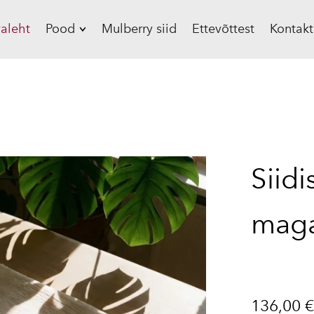
aleht
Pood
Mulberry siid
Ettevõttest
Kontakt
Siidist padjapüürid,
19 mommet
Siidist padjapüürid,
22 mommet
Siidist voodipesu
Siidi
Siidist beebitekid
Siidist
maga
magamismüts
Siidist
magamismask
Siidist scrunchie
136,00 
Kinkekomplekt