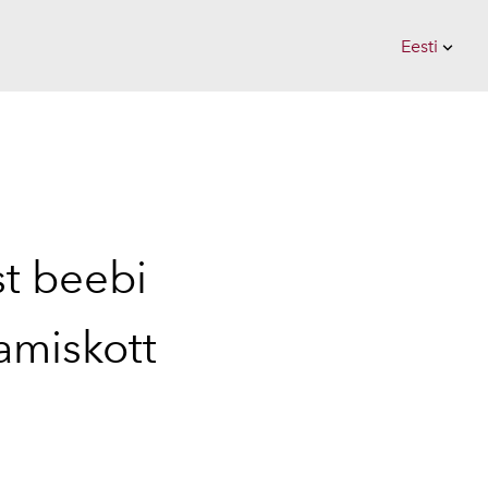
Eesti
lisati ostukorvi.
Vaata ostukorvi
Eesti
Suomi
st beebi
miskott
€