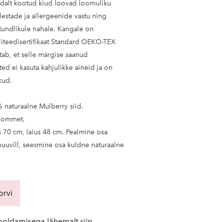
hedalt kootud kiud loovad loomuliku
lestade ja allergeenide vastu ning
 tundlikule nahale. Kangale on
liteedisertifikaat Standard OEKO-TEX
tab, et selle märgise saanud
õtted ei kasuta kahjulikke aineid ja on
kud.
% naturaalne Mulberry siid.
mommet.
s 70 cm, laius 48 cm. Pealmine osa
uuvill, seesmine osa kuldne naturaalne
orvi
 hooldamisega lähemalt
siin
.