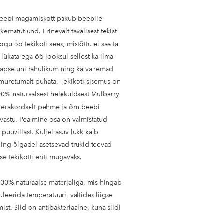
t beebi magamiskott pakub beebile
kematut und. Erinevalt tavalisest tekist
gu öö tekikoti sees, mistõttu ei saa ta
a lükata ega öö jooksul sellest ka ilma
 lapse uni rahulikum ning ka vanemad
muretumalt puhata. Tekikoti sisemus on
00% naturaalsest helekuldsest Mulberry
on erakordselt pehme ja õrn beebi
 vastu. Pealmine osa on valmistatud
puuvillast. Küljel asuv lukk käib
 ning õlgadel asetsevad trukid teevad
e tekikotti eriti mugavaks.
00% naturaalse materjaliga, mis hingab
leerida temperatuuri, vältides liigse
mist. Siid on antibakteriaalne, kuna siidi