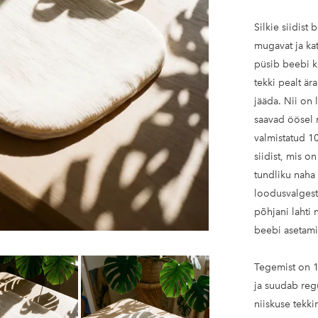
Kinkekaart
Silkie siidis
mugavat ja kat
püsib beebi ko
tekki pealt är
jääda. Nii on
saavad öösel 
valmistatud 1
siidist, mis 
tundliku naha
loodusvalgest 
põhjani lahti
beebi asetamis
Tegemist on 1
ja suudab regu
niiskuse tekki