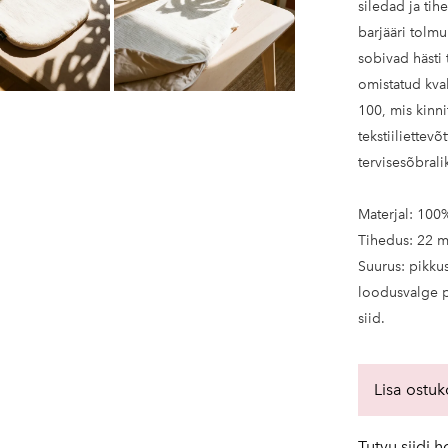
siledad ja ti
barjääri tolmu
sobivad hästi
omistatud kva
100, mis kinni
tekstiiliettev
tervisesõbrali
Materjal: 100
Tihedus: 22 
Suurus: pikku
loodusvalge p
siid.
Lisa ostuk
Tutvu siidi