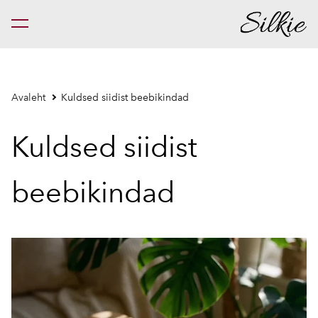
lisati ostukorvi.
Vaata ostukorvi
Avaleht
Kuldsed siidist beebikindad
Kuldsed siidist
beebikindad