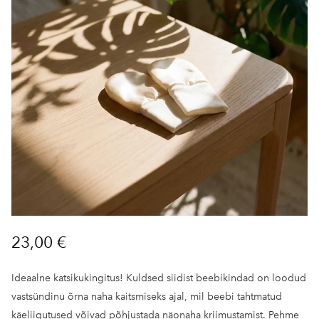
23,00 €
Ideaalne katsikukingitus! Kuldsed siidist beebikindad on loodud
vastsündinu õrna naha kaitsmiseks ajal, mil beebi tahtmatud
käeliigutused võivad põhjustada näonaha kriimustamist. Pehme