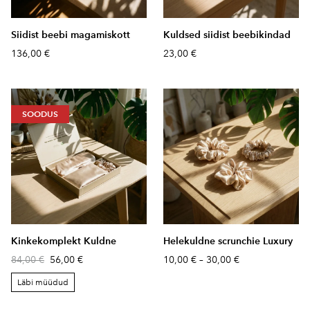
Siidist beebi magamiskott
Kuldsed siidist beebikindad
136,00 €
23,00 €
SOODUS
Kinkekomplekt Kuldne
Helekuldne scrunchie Luxury
84,00 €
56,00 €
10,00 €
–
30,00 €
Läbi müüdud