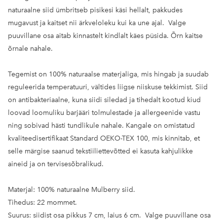
naturaalne siid ümbritseb pisikesi käsi hellalt, pakkudes
mugavust ja kaitset nii ärkveloleku kui ka une ajal. Valge
puuvillane osa aitab kinnastelt kindlalt käes püsida. Õrn kaitse
õrnale nahale.
Tegemist on 100% naturaalse materjaliga, mis hingab ja suudab
reguleerida temperatuuri, vältides liigse niiskuse tekkimist. Siid
on antibakteriaalne, kuna siidi siledad ja tihedalt kootud kiud
loovad loomuliku barjääri tolmulestade ja allergeenide vastu
ning sobivad hästi tundlikule nahale. Kangale on omistatud
kvaliteedisertifikaat Standard OEKO-TEX 100, mis kinnitab, et
selle märgise saanud tekstiiliettevõtted ei kasuta kahjulikke
aineid ja on tervisesõbralikud.
Materjal:
100% naturaalne Mulberry siid.
Tihedus:
22 mommet.
Suurus:
siidist osa pikkus 7 cm, laius 6 cm. Valge puuvillane osa