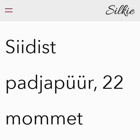
lisati ostukorvi.
Vaata ostukorvi
Siidist
padjapüür, 22
mommet