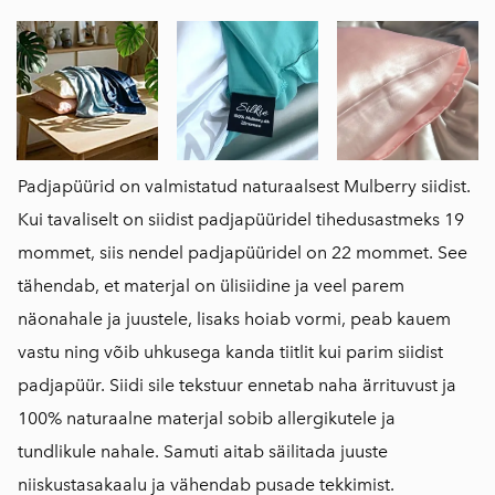
Padjapüürid on valmistatud naturaalsest Mulberry siidist.
Kui tavaliselt on siidist padjapüüridel tihedusastmeks 19
mommet, siis nendel padjapüüridel on 22 mommet. See
tähendab, et materjal on ülisiidine ja veel parem
näonahale ja juustele, lisaks hoiab vormi, peab kauem
vastu ning võib uhkusega kanda tiitlit kui parim siidist
padjapüür. Siidi sile tekstuur ennetab naha ärrituvust ja
100% naturaalne materjal sobib allergikutele ja
tundlikule nahale. Samuti aitab säilitada juuste
niiskustasakaalu ja vähendab pusade tekkimist.