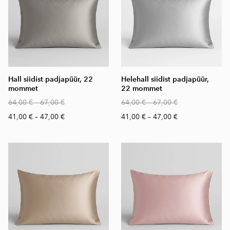
Hall siidist padjapüür, 22
Helehall siidist padjapüür,
mommet
22 mommet
64,00 €
–
67,00 €
64,00 €
–
67,00 €
41,00 €
–
47,00 €
41,00 €
–
47,00 €