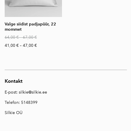
Valge siidist padjapüür, 22
mommet
64,00 €
–
67,00 €
41,00 €
–
47,00 €
Kontakt
E-post:
silkie@silkie.ee
Telefon: 5148399
Silkie OÜ