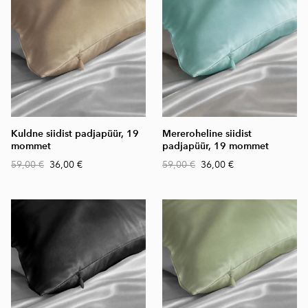
Kuldne siidist padjapüür, 19
Mereroheline siidist
mommet
padjapüür, 19 mommet
59,00 €
36,00 €
59,00 €
36,00 €