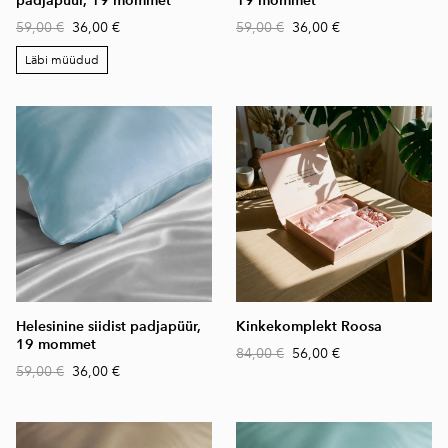
padjapüür, 19 mommet
19 mommet
59,00 €
36,00 €
59,00 €
36,00 €
Läbi müüdud
Helesinine siidist padjapüür,
Kinkekomplekt Roosa
19 mommet
84,00 €
56,00 €
59,00 €
36,00 €