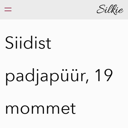
lisati ostukorvi.
Vaata ostukorvi
Siidist
padjapüür, 19
mommet