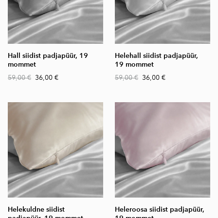
Hall siidist padjapüür, 19
Helehall siidist padjapüür,
mommet
19 mommet
59,00 €
36,00 €
59,00 €
36,00 €
Helekuldne siidist
Heleroosa siidist padjapüür,