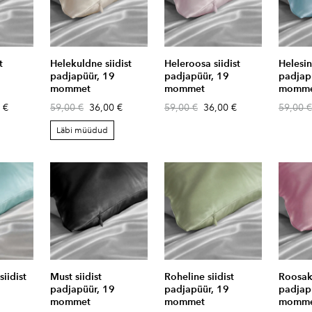
t
Helekuldne siidist
Heleroosa siidist
Helesin
9
padjapüür, 19
padjapüür, 19
padjap
mommet
mommet
momm
 €
59,00 €
36,00 €
59,00 €
36,00 €
59,00 €
Läbi müüdud
iidist
Must siidist
Roheline siidist
Roosaku
9
padjapüür, 19
padjapüür, 19
padjap
mommet
mommet
momm