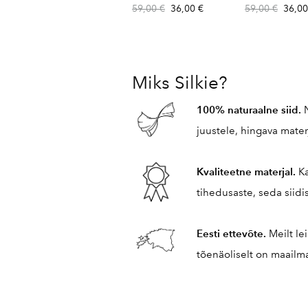
59,00 €
36,00 €
59,00 €
36,00
Miks Silkie?
100% naturaalne siid.
juustele, hingava mater
Kvaliteetne materjal.
K
tihedusaste, seda siid
Eesti ettevõte.
Meilt le
tõenäoliselt on maailm