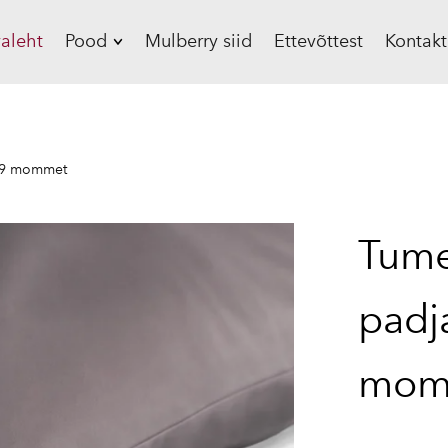
aleht
Pood
Mulberry siid
Ettevõttest
Kontakt
Siidist padjapüürid,
19 mommet
Siidist padjapüürid,
 19 mommet
22 mommet
Siidist voodipesu
Tumeh
Siidist beebitekid
Siidist
padj
magamismüts
Siidist
magamismask
mom
Siidist scrunchie
Kinkekomplekt