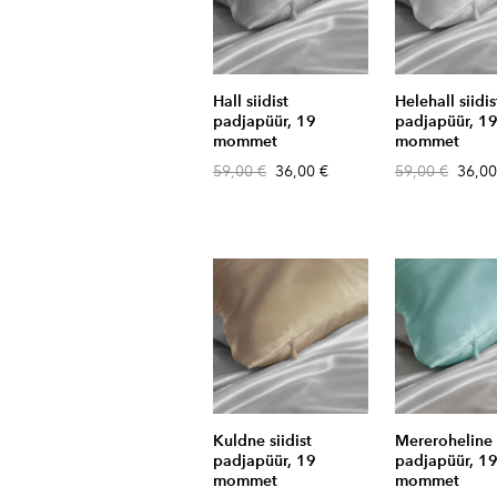
Hall siidist
Helehall siidis
padjapüür, 19
padjapüür, 1
mommet
mommet
59,00 €
36,00 €
59,00 €
36,00
Kuldne siidist
Mereroheline s
padjapüür, 19
padjapüür, 1
mommet
mommet