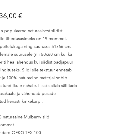
36,00 €
n populaarne naturaalsest siidist
ille tihedusastmeks on 19 mommet.
peitelukuga ning suuruses 51x66 cm.
emale suurusele (nii 50x60 cm kui ka
riti hea lahendus kui siidist padjapüür
ngituseks. Siidi sile tekstuur ennetab
t ja 100% naturaalne materjal sobib
a tundlikule nahale. Lisaks aitab säilitada
stasakaalu ja vähendab pusade
itud kenasti kinkekarpi.
% naturaalne Mulberry siid.
mommet.
andard OEKO-TEX 100