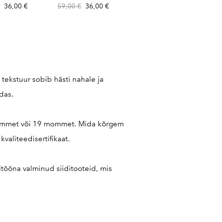
36,00 €
59,00 €
36,00 €
 tekstuur sobib hästi nahale ja
edas.
 mommet või 19 mommet. Mida kõrgem
aliteedisertifikaat.
äsitööna valminud siiditooteid, mis