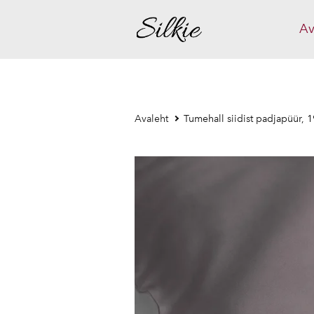
Av
Avaleht
Tumehall siidist padjapüür,