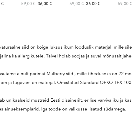
 €
59,00 €
36,00 €
59,00 €
36,00 €
59,00 €
Naturaalne siid on kõige luksuslikum looduslik materjal, mille sile
jalina ka allergikutele. Talvel hoiab soojas ja suvel mõnusalt jah
asutame ainult parimat Mulberry siidi, mille tiheduseks on 22
isem ja tugevam on materjal. Omistatud Standard OEKO-TEX 100 kv
iab unikaalseid mustreid Eesti disainerilt, erilise värvivaliku ja k
as ainueksemplarid. Iga toode on valikusse lisatud südamega.