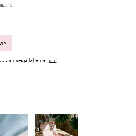
fikaati.
orvi
 hooldamisega lähemalt
siin
.