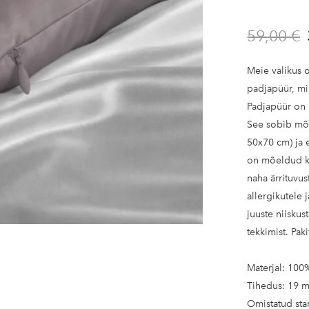
Kinkekaart
59,00 €
Meie valikus o
padjapüür, m
Padjapüür on 
See sobib mõl
50x70 cm) ja e
on mõeldud ki
naha ärrituvus
allergikutele j
juuste niisku
tekkimist. Pak
Materjal: 100
Tihedus: 19 
Omistatud st