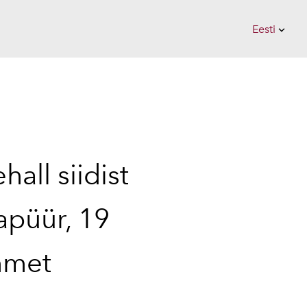
Eesti
lisati ostukorvi.
Vaata ostukorvi
Eesti
Suomi
all siidist
apüür, 19
met