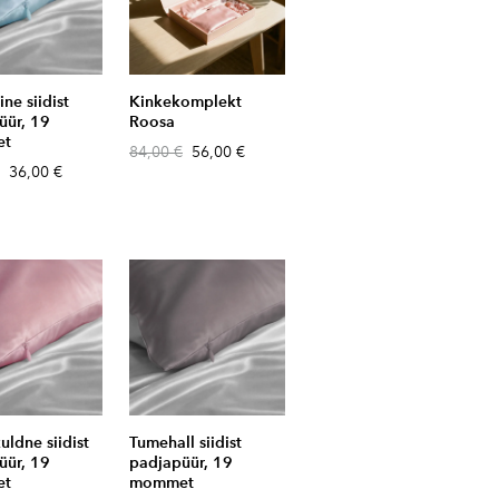
ine siidist
Kinkekomplekt
üür, 19
Roosa
et
84,00 €
56,00 €
36,00 €
ldne siidist
Tumehall siidist
üür, 19
padjapüür, 19
et
mommet