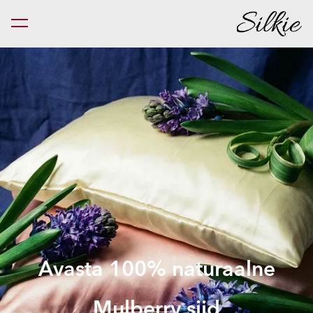
lisati ostukorvi.
Vaata ostukorvi
Avasta 100% naturaalne
Mulberry siid