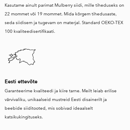
Kasutame ainult parimat Mulberry siidi, mille tiheduseks on
22 mommet või 19 mommet. Mida kõrgem tihedusaste,
seda siidisem ja tugevam on materjal. Standard OEKO-TEX
100 kvaliteedisertifikaati.
Eesti ettevõte
Garanteerime kvaliteedi ja kiire tarne. Meilt leiab erilise
värvivaliku, unikaalseid mustreid Eesti disainerilt ja
beebide siiditooted, mis sobivad ideaalselt
katsikukingituseks.