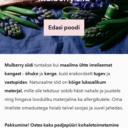
Edasi poodi
Mulberry siidi
tuntakse kui
maailma ühte imelisemat
kangast
–
õhuke
ja
kerge
, kuid erakordselt
tugev
ja
vastupidav
. Naturaalne siid on
kõige luksuslikum
materjal
, mille sile tekstuur sobib hästi nahale ja juustele
ning hingava looduliku materjalina ka allergikutele. Oma
imeliste omadustega hoiab talvel soojas ja suvel jahedas.
Pakkumine! Ostes kaks padjapüüri kohaletoimetamine