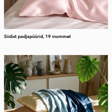
Siidist padjapüürid, 19 mommet