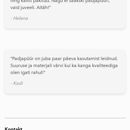
ning kallilt pakitud. Nagu ei saakski padjapüüri,
vaid juveeli. Aitäh!”
- Helena
“Padjapüür on juba paar päeva kasutamist leidnud.
Suuruse ja materjali värvi kui ka kanga kvaliteediga
olen igati rahul!"
- Kadi
Kontakt