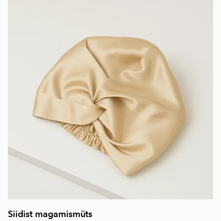
Siidist magamismüts