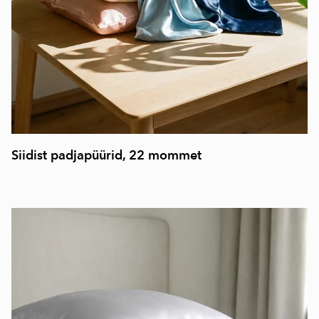
Siidist padjapüürid, 22 mommet