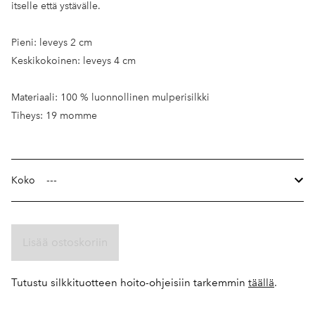
itselle että ystävälle.
Pieni: leveys 2 cm
Keskikokoinen: leveys 4 cm
Materiaali: 100 % luonnollinen mulperisilkki
Tiheys: 19 momme
Koko
Lisää ostoskoriin
Tutustu silkkituotteen hoito-ohjeisiin tarkemmin
täällä
.