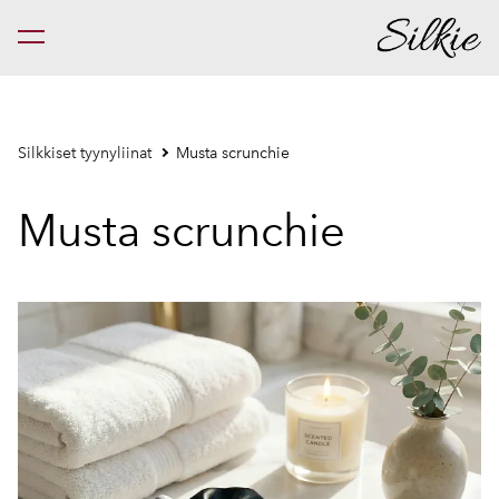
on lisätty ostoskoriin.
Katso ostoskoria
Silkkiset tyynyliinat
Musta scrunchie
Musta scrunchie