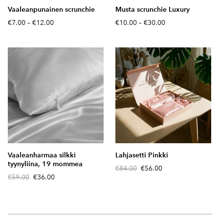
Vaaleanpunainen scrunchie
Musta scrunchie Luxury
€7.00
–
€12.00
€10.00
–
€30.00
Vaaleanharmaa silkki
Lahjasetti Pinkki
tyynyliina, 19 mommea
€84.00
€56.00
€59.00
€36.00