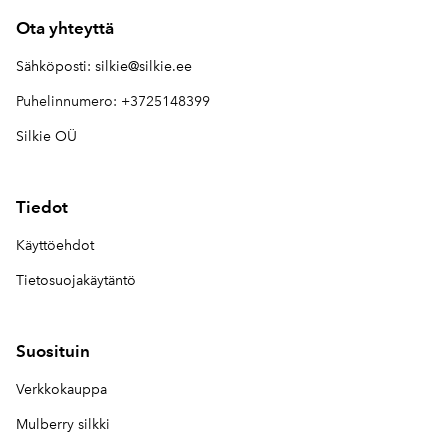
Ota yhteyttä
Sähköposti:
silkie@silkie.ee
Puhelinnumero: +3725148399
Silkie OÜ
Tiedot
Käyttöehdot
Tietosuojakäytäntö
Suosituin
Verkkokauppa
Mulberry silkki