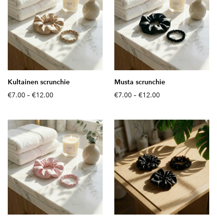
Kultainen scrunchie
Musta scrunchie
€7.00
–
€12.00
€7.00
–
€12.00