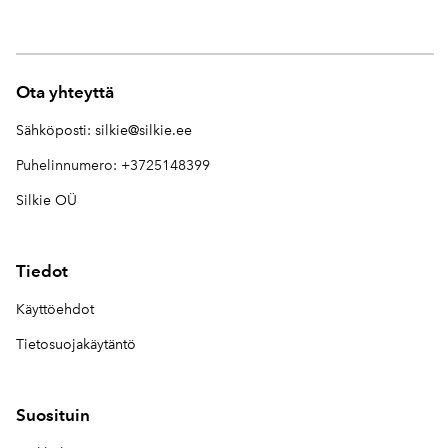
Ota yhteyttä
Sähköposti:
silkie@silkie.ee
Puhelinnumero: +3725148399
Silkie OÜ
Tiedot
Käyttöehdot
Tietosuojakäytäntö
Suosituin