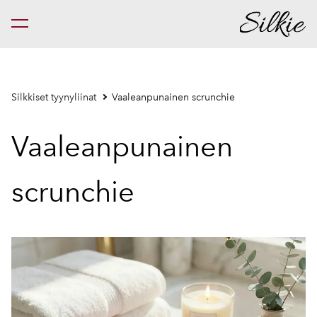
on lisätty ostoskoriin.
Katso ostoskoria
Silkkiset tyynyliinat
Vaaleanpunainen scrunchie
Vaaleanpunainen
scrunchie