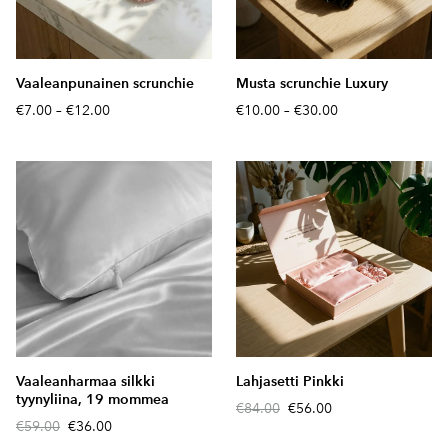
Vaaleanpunainen scrunchie
Musta scrunchie Luxury
€7.00
–
€12.00
€10.00
–
€30.00
Vaaleanharmaa silkki
Lahjasetti Pinkki
tyynyliina, 19 mommea
€84.00
€56.00
€59.00
€36.00