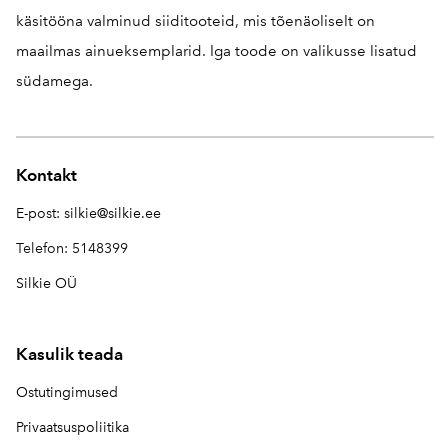
käsitööna valminud siiditooteid, mis tõenäoliselt on
maailmas ainueksemplarid. Iga toode on valikusse lisatud
südamega.
Kontakt
E-post:
silkie@silkie.ee
Telefon: 5148399
Silkie OÜ
Kasulik teada
Ostutingimused
Privaatsuspoliitika