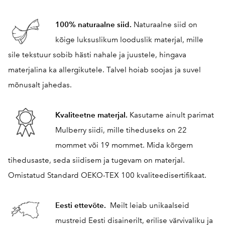
100% naturaalne siid.
Naturaalne siid on
kõige luksuslikum looduslik materjal, mille
sile tekstuur sobib hästi nahale ja juustele, hingava
materjalina ka allergikutele. Talvel hoiab soojas ja suvel
mõnusalt jahedas.
Kvaliteetne materjal.
Kasutame ainult parimat
Mulberry siidi, mille tiheduseks on 22
mommet või 19 mommet. Mida kõrgem
tihedusaste, seda siidisem ja tugevam on materjal.
Omistatud Standard OEKO-TEX 100 kvaliteedisertifikaat.
Eesti ettevõte.
Meilt leiab unikaalseid
mustreid Eesti disainerilt, erilise värvivaliku ja