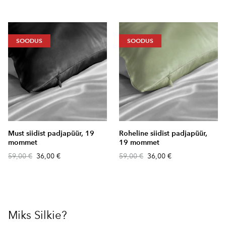
SOODUS
SOODUS
Must siidist padjapüür, 19
Roheline siidist padjapüür,
mommet
19 mommet
59,00 €
36,00 €
59,00 €
36,00 €
Miks Silkie?