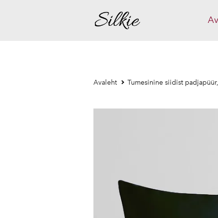
Av
Avaleht
Tumesinine siidist padjapüü