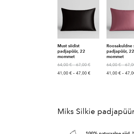
Must siidist
Roosakuldne s
padjapüür, 22
padjapüür, 2
mommet
mommet
64,00 €
–
67,00 €
64,00 €
–
67,0
41,00 €
–
47,00 €
41,00 €
–
47,0
Miks Silkie padjapüü
100% naturaalne siid.