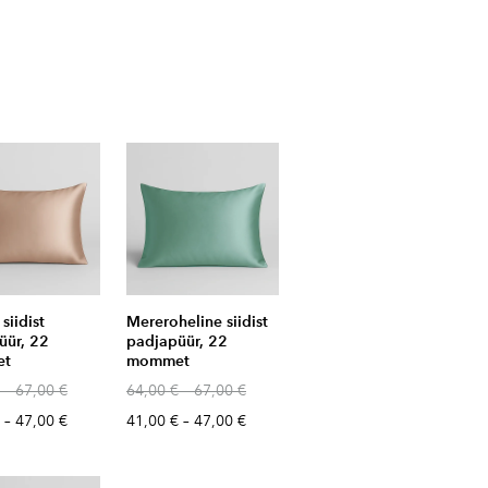
siidist
Mereroheline siidist
üür, 22
padjapüür, 22
et
mommet
–
67,00 €
64,00 €
–
67,00 €
–
47,00 €
41,00 €
–
47,00 €