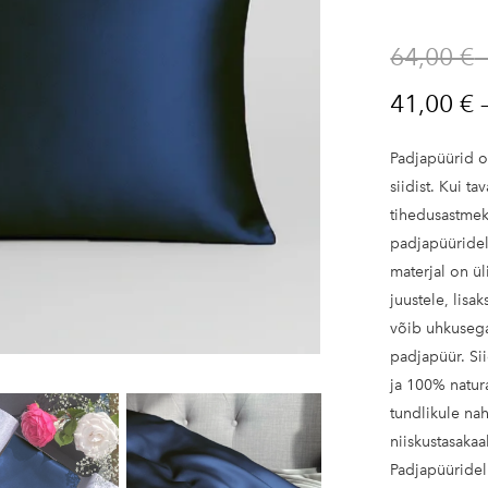
Kinkekaart
64,00 €
41,00 €
Padjapüürid o
siidist. Kui ta
tihedusastmek
padjapüüride
materjal on ül
juustele, lis
võib uhkusega 
padjapüür. Sii
ja 100% natura
tundlikule nah
niiskustasaka
Padjapüüridel