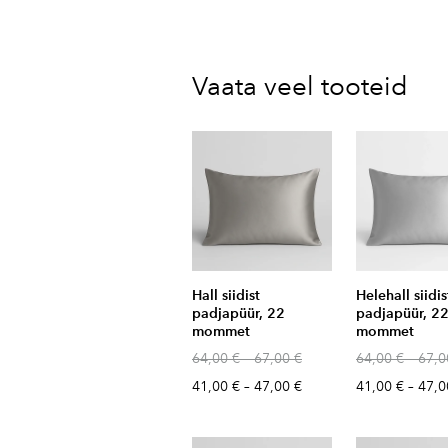
Vaata veel tooteid
Hall siidist
Helehall siidis
padjapüür, 22
padjapüür, 2
mommet
mommet
64,00 €
–
67,00 €
64,00 €
–
67,0
41,00 €
–
47,00 €
41,00 €
–
47,0