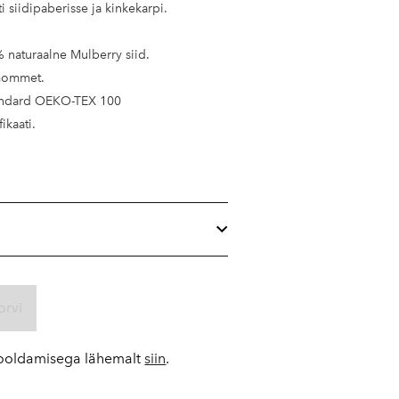
i siidipaberisse ja kinkekarpi.
% naturaalne Mulberry siid.
mommet.
andard OEKO-TEX 100
fikaati.
orvi
 hooldamisega lähemalt
siin
.