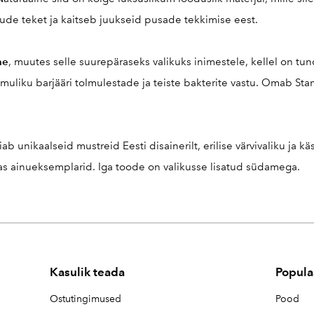
sude teket ja kaitseb juukseid pusade tekkimise eest.
ne
, muutes selle suurepäraseks valikuks inimestele, kellel on tundl
muliku barjääri tolmulestade ja teiste bakterite vastu. Omab 
iab unikaalseid mustreid Eesti disainerilt, erilise värvivaliku ja 
as ainueksemplarid. Iga toode on valikusse lisatud südamega.
Kasulik teada
Popula
Ostutingimused
Pood