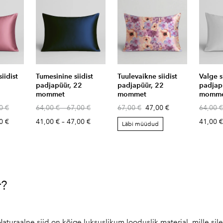
iidist
Tumesinine siidist
Tuulevaikne siidist
Valge s
2
padjapüür, 22
padjapüür, 22
padjap
mommet
mommet
momm
0 €
64,00 €
–
67,00 €
67,00 €
47,00 €
64,00 €
0 €
41,00 €
–
47,00 €
41,00 €
Läbi müüdud
r?
Naturaalne siid on kõige luksuslikum looduslik materjal, mille sile