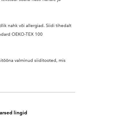
ik nahk või allergiad. Siidi tihedalt
Standard OEKO-TEX 100
käsitööna valminud siiditooted, mis
arsed lingid