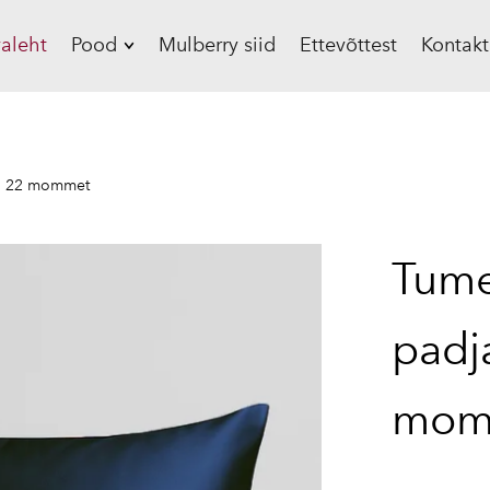
aleht
Pood
Mulberry siid
Ettevõttest
Kontakt
Siidist padjapüürid,
19 mommet
Siidist padjapüürid,
r, 22 mommet
22 mommet
Siidist voodipesu
Tumes
Siidist beebitekid
Siidist
padj
magamismüts
Siidist
magamismask
mom
Siidist scrunchie
Kinkekomplekt