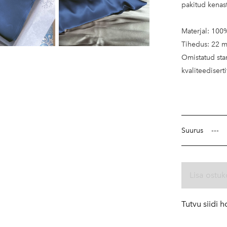
pakitud kenast
Materjal: 100
Tihedus: 22 
Omistatud st
kvaliteediserti
Suurus
Lisa ostuk
Tutvu siidi