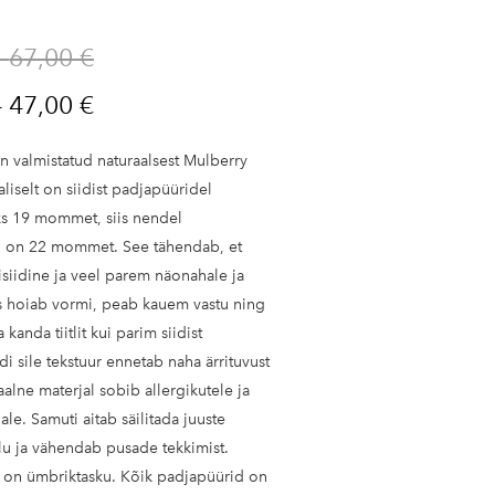
–
67,00 €
–
47,00 €
n valmistatud naturaalsest Mulberry
valiselt on siidist padjapüüridel
s 19 mommet, siis nendel
l on 22 mommet. See tähendab, et
isiidine ja veel parem näonahale ja
aks hoiab vormi, peab kauem vastu ning
kanda tiitlit kui parim siidist
di sile tekstuur ennetab naha ärrituvust
alne materjal sobib allergikutele ja
ale. Samuti aitab säilitada juuste
alu ja vähendab pusade tekkimist.
 on ümbriktasku. Kõik padjapüürid on