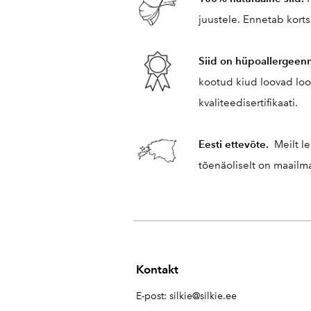
juustele. Ennetab kort
Siid on hüpoallergeen
kootud kiud loovad loo
kvaliteedisertifikaati.
Eesti ettevõte.
Meilt le
tõenäoliselt on maailm
Kontakt
E-post:
silkie@silkie.ee