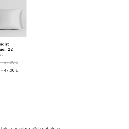
iidist
üür, 22
et
–
67,00 €
–
47,00 €
 tekstuur sobib hästi nahale ja