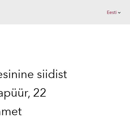
Eesti
lisati ostukorvi.
Vaata ostukorvi
Eesti
Suomi
inine siidist
apüür, 22
met