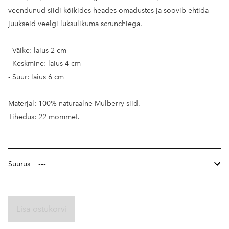
veendunud siidi kõikides heades omadustes ja soovib ehtida
juukseid veelgi luksulikuma scrunchiega.
- Väike: laius 2 cm
- Keskmine: laius 4 cm
- Suur: laius 6 cm
Materjal: 100% naturaalne Mulberry siid.
Tihedus: 22 mommet.
Suurus
Lisa ostukorvi