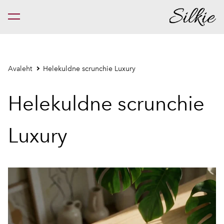
lisati ostukorvi.
Vaata ostukorvi
Avaleht
Helekuldne scrunchie Luxury
Helekuldne scrunchie
Luxury