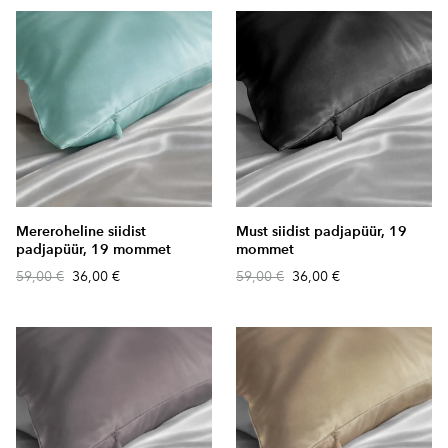
Mereroheline siidist
Must siidist padjapüür, 19
padjapüür, 19 mommet
mommet
59,00 €
36,00 €
59,00 €
36,00 €