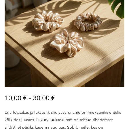
10,00 €
–
30,00 €
Eriti lopsakas ja luksuslik siidist scrunchie on imekauniks ehteks
kõikides juustes. Luxury juuksekumm on tehtud tihedamast
siidist, et püsiks kauem nagu uus. Sobib neile, kes on